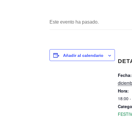
Este evento ha pasado.
Añadir al calendario
DET
Fecha:
diciemb
Hora:
18:00 -
Catego
FESTI