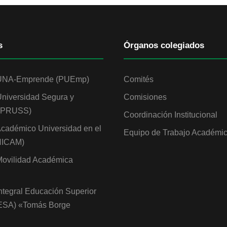
s
Órganos colegiados
UNA-Emprende (PUEmp)
Comités
niversidad Segura y
Comisiones
 (PRUSS)
Coordinación Institucional
cadémico Universidad en el
Equipo de Trabajo Académi
NICAM)
ovilidad Académica
ntegral Educación Superior
IESA) «Tomás Borge