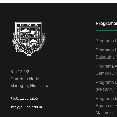
Programa
Programa 
Programa U
Saludable
Programa A
Km 12 1/2
Campo (U
Carretera Norte
Programa M
Managua, Nicaragua
(PROMA)
+505 2233 1265
Programa I
Agraria (P
info@ci.una.edu.ni
Martinez»