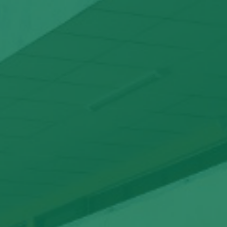
Comunidad Universitaria recuerda con amor
profundo el legado del comandante Hugo Chávez
en el 72 aniversario de su natalicio
31 DE JULIO DE 2026