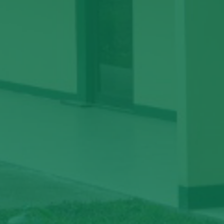
Próximos eventos
06
Lanzamiento de la Maestría en
suelos tropicales
AGO
09:00 - 12:00
Universidad Nacional Agraria,
Managua
06
Preparación de muestras botánicas
forestales y arbustivas
AGO
09:00 - 12:00
Centro de Desarrollo Moringa
Comandante Fidel, municipio de León