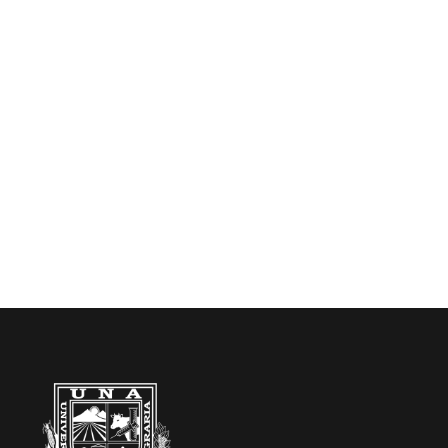
productores, con una oferta académica de
carreras relacionadas a la ciencia animal,
ciencias ambientales y ciencia agrícola, bajo la
metodología de un aprendizaje práctico que los
prepara para enfrentar los desafíos globales en
el sector agropecuario y ambiental.
UNA ¡Líder en Ciencias Agrarias!