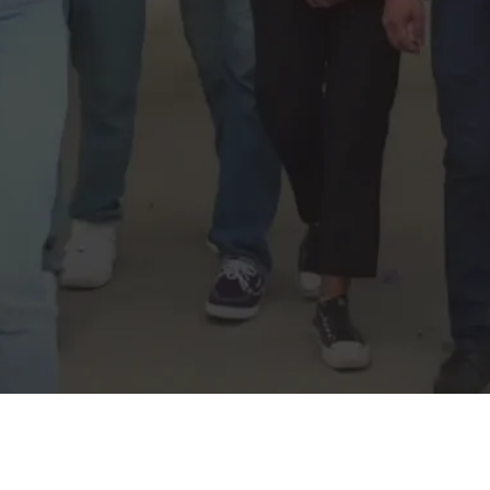
mejor universidad del sector agrario del
país. Acompáñanos en este video y
explora cada rincón de nuestra alma
mater
Conferencias