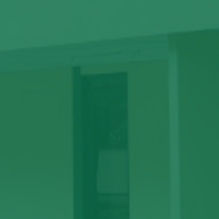
Investigación doctoral fortalece el control
biológico de plagas en el cultivo de musáceas
27 DE JULIO DE 2026
Ver más »