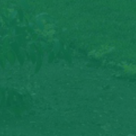
06
Cine Foro “Voces del bosque”
09:00 - 13:00
Universidad Nacional Agraria,
AGO
Managua
06
Entrega de Certificados “Avanzando
en la revolución”, a protagonistas
AGO
de: Curso de Turismo Rural y
Comunitario
10:00 - 13:00
Universidad Nacional Agraria,
Managua
06
Entrega de certificados “Avanzando
en la revolución”, a protagonistas
AGO
de: curso sobre elaboración de
chips saborizados de yuca, malanga