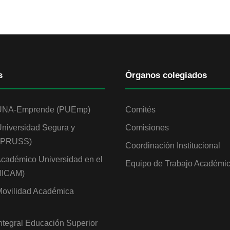
s
Órganos colegiados
UNA-Emprende (PUEmp)
Comités
niversidad Segura y
Comisiones
 (PRUSS)
Coordinación Institucional
cadémico Universidad en el
Equipo de Trabajo Académi
NICAM)
ovilidad Académica
ntegral Educación Superior