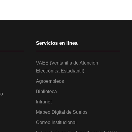
Servicios en línea
VAEE (Ventanilla de Atención
Electrónica Estudiantil)
Agroempleos
Biblioteca
co
Intranet
Mapeo Digital de Suelos
Correo Institucional