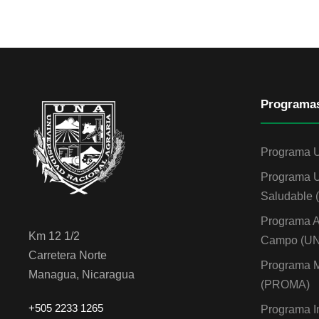
Programa
Programa 
Programa U
Saludable
Programa A
Km 12 1/2
Campo (U
Carretera Norte
Programa M
Managua, Nicaragua
(PROMA)
+505 2233 1265
Programa I