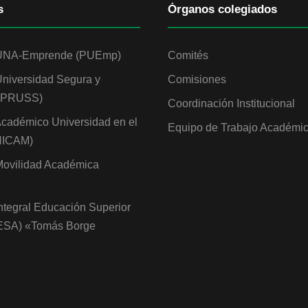
s
Órganos colegiados
UNA-Emprende (PUEmp)
Comités
niversidad Segura y
Comisiones
 (PRUSS)
Coordinación Institucional
cadémico Universidad en el
Equipo de Trabajo Académi
NICAM)
ovilidad Académica
ntegral Educación Superior
IESA) «Tomás Borge