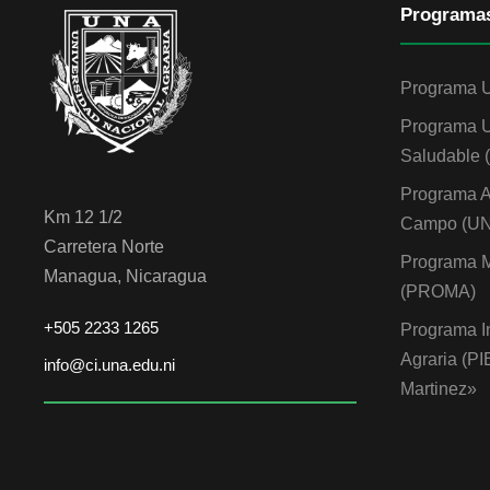
Programa
Programa 
Programa U
Saludable
Programa A
Km 12 1/2
Campo (U
Carretera Norte
Programa M
Managua, Nicaragua
(PROMA)
+505 2233 1265
Programa I
Agraria (P
info@ci.una.edu.ni
Martinez»