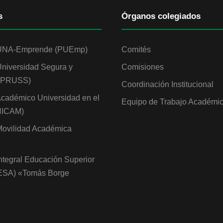
s
Órganos colegiados
UNA-Emprende (PUEmp)
Comités
niversidad Segura y
Comisiones
 (PRUSS)
Coordinación Institucional
cadémico Universidad en el
Equipo de Trabajo Académi
NICAM)
ovilidad Académica
ntegral Educación Superior
IESA) «Tomás Borge