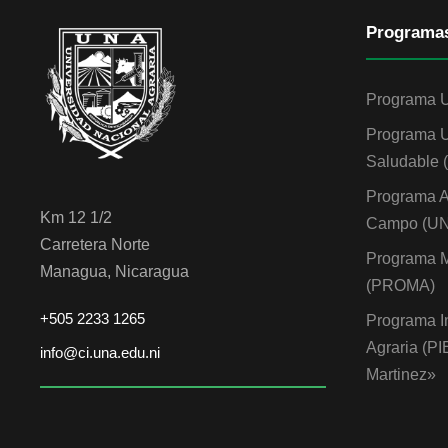
Programa
Programa 
Programa U
Saludable
Programa A
Km 12 1/2
Campo (U
Carretera Norte
Programa M
Managua, Nicaragua
(PROMA)
+505 2233 1265
Programa I
Agraria (P
info@ci.una.edu.ni
Martinez»