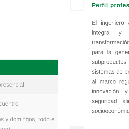
Perfil profe
El ingeniero 
integral y c
transformaci
para la gene
subproductos 
sistemas de p
al marco regu
resencial
innovación y
seguridad al
cuentro
socioeconómico
os y domingos, todo el