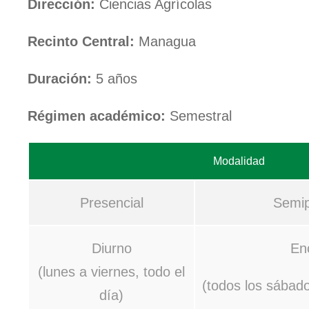
Dirección:
Ciencias Agrícolas
Recinto Central:
Managua
Duración:
5 años
Régimen académico:
Semestral
Modalidad
Presencial
Semip
Diurno
En
(lunes a viernes, todo el
(todos los sábad
día)